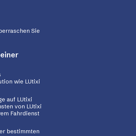
berraschen Sie
 einer
s
tion wie LUtixi
e auf LUtixi
sten von LUtixi
rem Fahrdienst
ner bestimmten