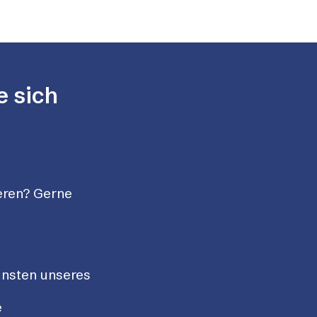
e sich
eren? Gerne
unsten unseres
e