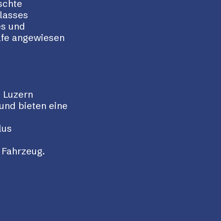
schte
hlasses
es und
lfe angewiesen
n Luzern
und bieten eine
lus
 Fahrzeug.