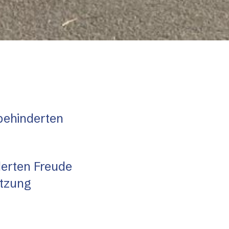
 behinderten
derten Freude
ützung